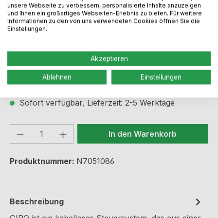
unsere Webseite zu verbessern, personalisierte Inhalte anzuzeigen
und Ihnen ein großartiges Webseiten-Erlebnis zu bieten. Für weitere
Informationen zu den von uns verwendeten Cookies öffnen Sie die
Einstellungen.
Regulärer Preis:
67,49 €
Akzeptieren
Preise inkl. MwSt. zzgl. Versandkosten
Ablehnen
Einstellungen
Sofort verfügbar, Lieferzeit: 2-5 Werktage
Produkt Anzahl: Gib den gewünschten We
In den Warenkorb
Produktnummer:
N7051086
Beschreibung