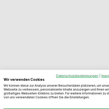
Datenschutzbestimmungen
|
Impr
Wir verwenden Cookies
Wir können diese zur Analyse unserer Besucherdaten platzieren, um unse
Webseite zu verbessern, personalisierte Inhalte anzuzeigen und Ihnen ei
Beschreibung
Dokumente / Videos
Bewertungen
großartiges Webseiten-Erlebnis zu bieten. Für weitere Informationen zu 
von uns verwendeten Cookies öffnen Sie die Einstellungen.