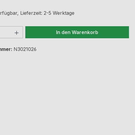
rfügbar, Lieferzeit: 2-5 Werktage
 Anzahl: Gib den gewünschten Wert ein 
In den Warenkorb
mmer:
N3021026