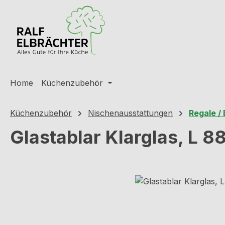
m Hauptinhalt springen
Zur Suche springen
Zur Hauptnavigation springen
Home
Küchenzubehör
Küchenzubehör
Nischenausstattungen
Regale /
Glastablar Klarglas, L 
Bildergalerie überspringen