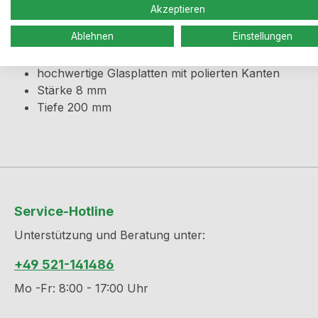
Produktinformationen "Glastab
Akzeptieren
Optionales Zubehör für Spruzzo (N3021132), Kaiman 
Ablehnen
Einstellungen
hochwertige Glasplatten mit polierten Kanten
Stärke 8 mm
Tiefe 200 mm
Service-Hotline
Unterstützung und Beratung unter:
+49 521-141486
Mo -Fr: 8:00 - 17:00 Uhr