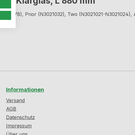
lar Klarglas, L 880 mm"
(N3021078), Prior (N3021032), Two (N3021021-N3021024)
Informationen
Versand
AGB
Datenschutz
Impressum
Über uns