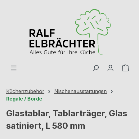
Zum Hauptinhalt springen
Ware
Küchenzubehör
Nischenausstattungen
Regale / Borde
Glastablar, Tablarträger, Glas
satiniert, L 580 mm