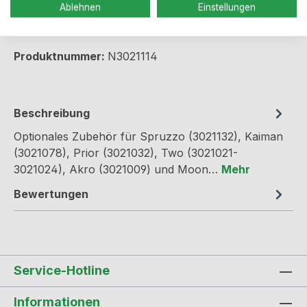
Ablehnen
Einstellungen
Produkt Anzahl: Gib den gewünschten We
In den Warenkorb
Produktnummer:
N3021114
Beschreibung
Optionales Zubehör für Spruzzo (3021132), Kaiman
(3021078), Prior (3021032), Two (3021021-
3021024), Akro (3021009) und Moon…
Mehr
Bewertungen
Service-Hotline
Informationen