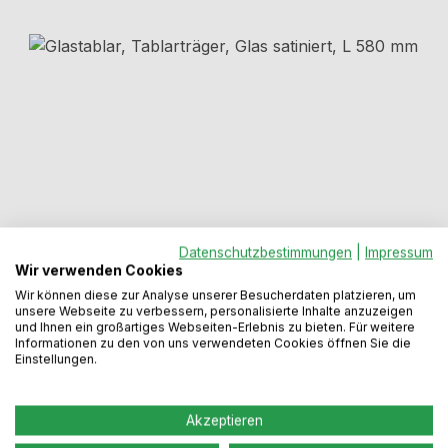
Bildergalerie überspringen
Datenschutzbestimmungen
|
Impressum
Wir verwenden Cookies
Regulärer Preis:
51,99 €
Wir können diese zur Analyse unserer Besucherdaten platzieren, um
unsere Webseite zu verbessern, personalisierte Inhalte anzuzeigen
und Ihnen ein großartiges Webseiten-Erlebnis zu bieten. Für weitere
Informationen zu den von uns verwendeten Cookies öffnen Sie die
Preise inkl. MwSt. zzgl. Versandkosten
Einstellungen.
Sofort verfügbar, Lieferzeit: 2-5 Werktage
Akzeptieren