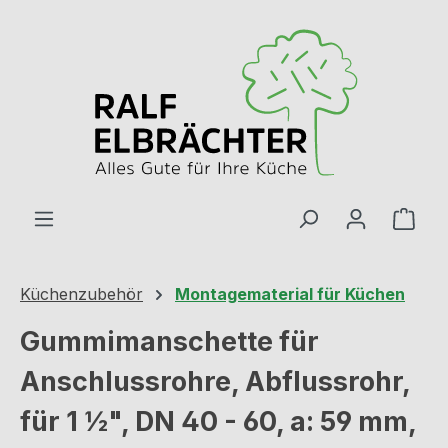
Zum Hauptinhalt springen
Ware
Küchenzubehör
Montagematerial für Küchen
Gummimanschette für
Anschlussrohre, Abflussrohr,
für 1 ½", DN 40 - 60, a: 59 mm,