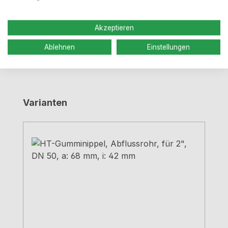
Rollringmuffe für…
Mehr
Bewertungen
Akzeptieren
Ablehnen
Einstellungen
Produktgalerie überspringen
Varianten