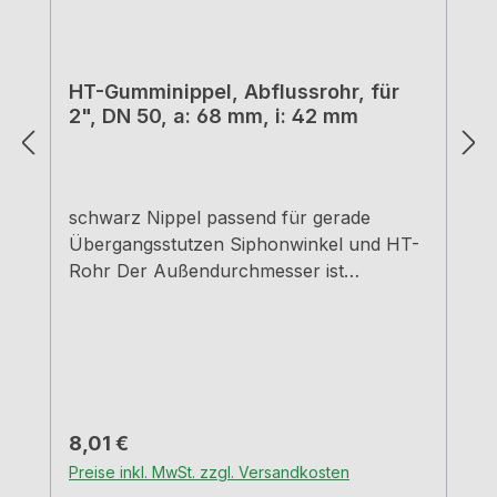
HT-Gumminippel, Abflussrohr, für
2", DN 50, a: 68 mm, i: 42 mm
schwarz Nippel passend für gerade
Übergangsstutzen Siphonwinkel und HT-
Rohr Der Außendurchmesser ist
maßgebend für Muffen und Rohrweiten.
Regulärer Preis:
8,01 €
Preise inkl. MwSt. zzgl. Versandkosten