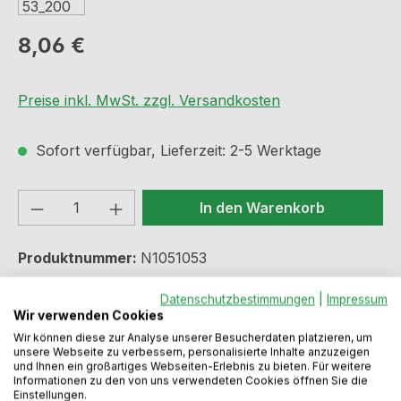
Regulärer Preis:
8,06 €
Preise inkl. MwSt. zzgl. Versandkosten
Sofort verfügbar, Lieferzeit: 2-5 Werktage
Produkt Anzahl: Gib den gewünschten We
In den Warenkorb
Produktnummer:
N1051053
Datenschutzbestimmungen
|
Impressum
Wir verwenden Cookies
Beschreibung
Wir können diese zur Analyse unserer Besucherdaten platzieren, um
unsere Webseite zu verbessern, personalisierte Inhalte anzuzeigen
schwarz Manschette passend für die meisten
und Ihnen ein großartiges Webseiten-Erlebnis zu bieten. Für weitere
Informationen zu den von uns verwendeten Cookies öffnen Sie die
Siphonanschlüsse speziell für Direktanschluss in
Einstellungen.