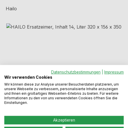
Hailo
Bildergalerie überspringen
Datenschutzbestimmungen
|
Impressum
Wir verwenden Cookies
Wir können diese zur Analyse unserer Besucherdaten platzieren, um
unsere Webseite zu verbessern, personalisierte Inhalte anzuzeigen
und Ihnen ein großartiges Webseiten-Erlebnis zu bieten. Für weitere
Regulärer Preis:
24,49 €
Informationen zu den von uns verwendeten Cookies öffnen Sie die
Einstellungen.
Preise inkl. MwSt. zzgl. Versandkosten
Akzeptieren