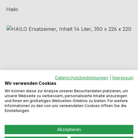
Hailo
Bildergalerie überspringen
Datenschutzbestimmungen
|
Impressum
Wir verwenden Cookies
Wir können diese zur Analyse unserer Besucherdaten platzieren, um
unsere Webseite zu verbessern, personalisierte Inhalte anzuzeigen
und Ihnen ein großartiges Webseiten-Erlebnis zu bieten. Für weitere
Regulärer Preis:
24,49 €
Informationen zu den von uns verwendeten Cookies öffnen Sie die
Einstellungen.
Preise inkl. MwSt. zzgl. Versandkosten
Akzeptieren