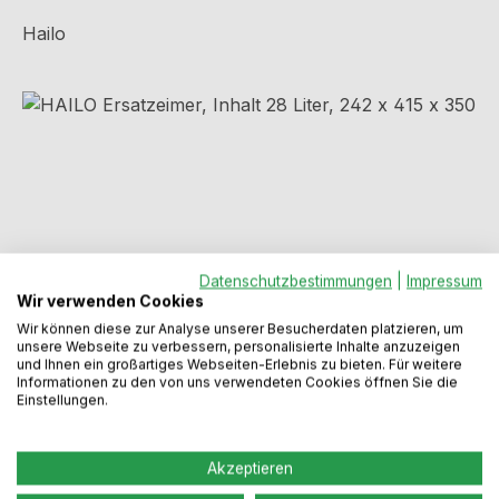
Hailo
Bildergalerie überspringen
Datenschutzbestimmungen
|
Impressum
Wir verwenden Cookies
Wir können diese zur Analyse unserer Besucherdaten platzieren, um
unsere Webseite zu verbessern, personalisierte Inhalte anzuzeigen
und Ihnen ein großartiges Webseiten-Erlebnis zu bieten. Für weitere
Regulärer Preis:
27,99 €
Informationen zu den von uns verwendeten Cookies öffnen Sie die
Einstellungen.
Preise inkl. MwSt. zzgl. Versandkosten
Akzeptieren