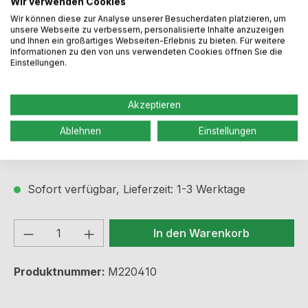
Wir verwenden Cookies
Wir können diese zur Analyse unserer Besucherdaten platzieren, um
unsere Webseite zu verbessern, personalisierte Inhalte anzuzeigen
und Ihnen ein großartiges Webseiten-Erlebnis zu bieten. Für weitere
Informationen zu den von uns verwendeten Cookies öffnen Sie die
Einstellungen.
Regulärer Preis:
31,99 €
Akzeptieren
Ablehnen
Einstellungen
Preise inkl. MwSt. zzgl. Versandkosten
Sofort verfügbar, Lieferzeit: 1-3 Werktage
Produkt Anzahl: Gib den gewünschten We
In den Warenkorb
Produktnummer:
M220410