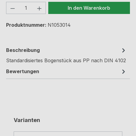
Produkt Anzahl: Gib den gewünschten We
In den Warenkorb
Produktnummer:
N1053014
Beschreibung
Standardisiertes Bogenstück aus PP nach DIN 4102
Bewertungen
Produktgalerie überspringen
Varianten