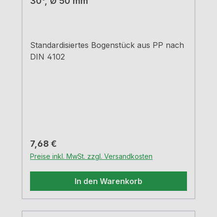
30°, Ø 50 mm
Standardisiertes Bogenstück aus PP nach
DIN 4102
Regulärer Preis:
7,68 €
Preise inkl. MwSt. zzgl. Versandkosten
In den Warenkorb