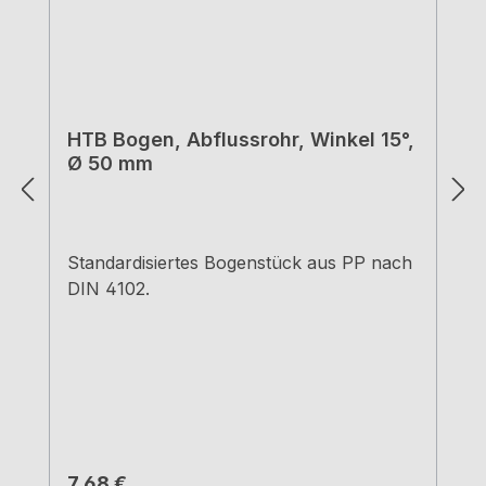
HTB Bogen, Abflussrohr, Winkel 15°,
Ø 50 mm
Standardisiertes Bogenstück aus PP nach
DIN 4102.
Regulärer Preis:
7,68 €