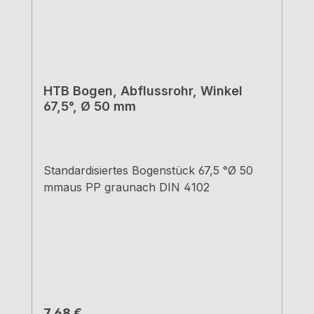
HTB Bogen, Abflussrohr, Winkel
67,5°, Ø 50 mm
Standardisiertes Bogenstück 67,5 °Ø 50
mmaus PP graunach DIN 4102
Regulärer Preis:
7,68 €