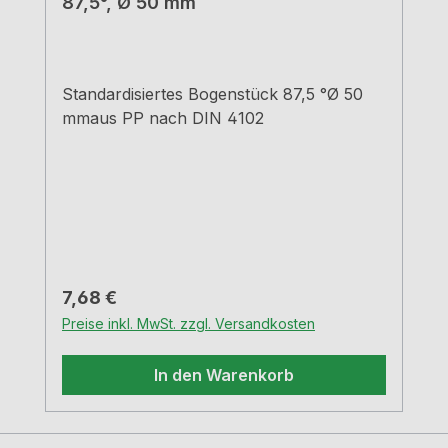
87,5°, Ø 50 mm
Standardisiertes Bogenstück 87,5 °Ø 50
mmaus PP nach DIN 4102
Regulärer Preis:
7,68 €
Preise inkl. MwSt. zzgl. Versandkosten
In den Warenkorb