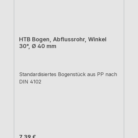
HTB Bogen, Abflussrohr, Winkel
30°, Ø 40 mm
Standardisiertes Bogenstück aus PP nach
DIN 4102
Regulärer Preis:
7,39 €