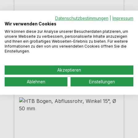
Datenschutzbestimmungen
|
Impressum
Wir verwenden Cookies
Wir können diese zur Analyse unserer Besucherdaten platzieren, um
unsere Webseite zu verbessern, personalisierte Inhalte anzuzeigen
und Ihnen ein großartiges Webseiten-Erlebnis zu bieten. Für weitere
Regulärer Preis:
7,39 €
Informationen zu den von uns verwendeten Cookies öffnen Sie die
Einstellungen.
Preise inkl. MwSt. zzgl. Versandkosten
In den Warenkorb
Akzeptieren
Ablehnen
Einstellungen