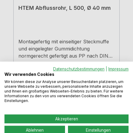
HTEM Abflussrohr, L 500, Ø 40 mm
Montagefertig mit einseitiger Steckmuffe
und eingelegter Gummidichtung
normgerecht gefertigt aus PP nach DIN
4102
Datenschutzbestimmungen
|
Impressum
Wir verwenden Cookies
Wir können diese zur Analyse unserer Besucherdaten platzieren, um
unsere Webseite zu verbessern, personalisierte Inhalte anzuzeigen
und Ihnen ein großartiges Webseiten-Erlebnis zu bieten. Für weitere
Informationen zu den von uns verwendeten Cookies öffnen Sie die
Einstellungen.
Regulärer Preis:
8,01 €
Preise inkl. MwSt. zzgl. Versandkosten
Akzeptieren
In den Warenkorb
Ablehnen
Einstellungen