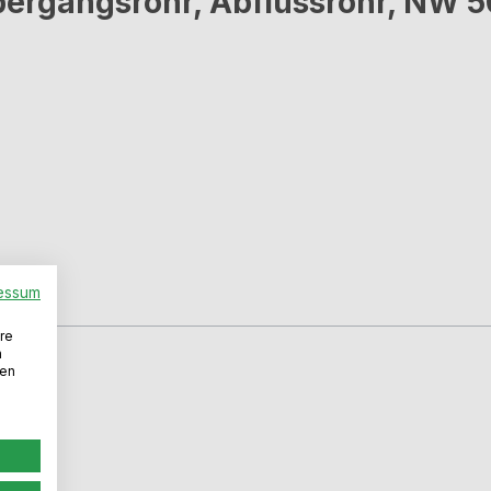
ergangsrohr, Abflussrohr, NW 
essum
re
n
den