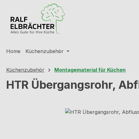
m Hauptinhalt springen
Zur Suche springen
Zur Hauptnavigation springen
Home
Küchenzubehör
Küchenzubehör
Montagematerial für Küchen
HTR Übergangsrohr, Abf
Bildergalerie überspringen