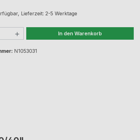
rfügbar, Lieferzeit: 2-5 Werktage
 Anzahl: Gib den gewünschten Wert ein 
In den Warenkorb
mmer:
N1053031