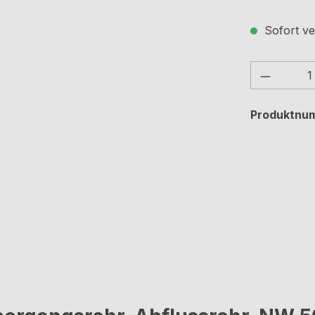
Sofort ve
Produkt
Produktnu