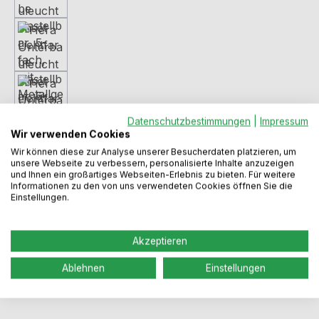
Datenschutzbestimmungen
|
Impressum
Wir verwenden Cookies
Wir können diese zur Analyse unserer Besucherdaten platzieren, um
unsere Webseite zu verbessern, personalisierte Inhalte anzuzeigen
und Ihnen ein großartiges Webseiten-Erlebnis zu bieten. Für weitere
Informationen zu den von uns verwendeten Cookies öffnen Sie die
Regulärer Preis:
Einstellungen.
121,99 €
Akzeptieren
Preise inkl. MwSt. zzgl. Versandkosten
Ablehnen
Einstellungen
Sofort verfügbar, Lieferzeit: 1-3 Werktage