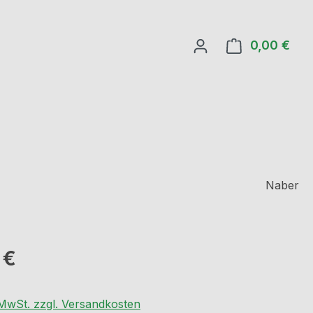
0,00 €
Ware
Naber
eis:
 €
. MwSt. zzgl. Versandkosten