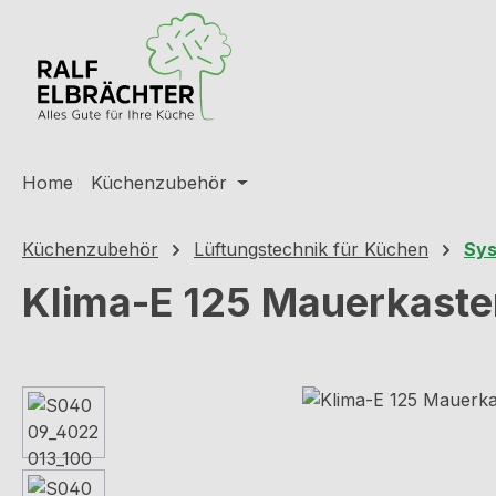
m Hauptinhalt springen
Zur Suche springen
Zur Hauptnavigation springen
Home
Küchenzubehör
Küchenzubehör
Lüftungstechnik für Küchen
Sys
Klima-E 125 Mauerkasten
Bildergalerie überspringen