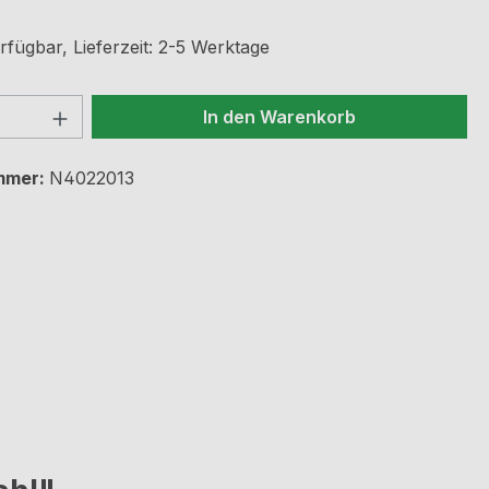
rfügbar, Lieferzeit: 2-5 Werktage
 Anzahl: Gib den gewünschten Wert ein 
In den Warenkorb
mmer:
N4022013