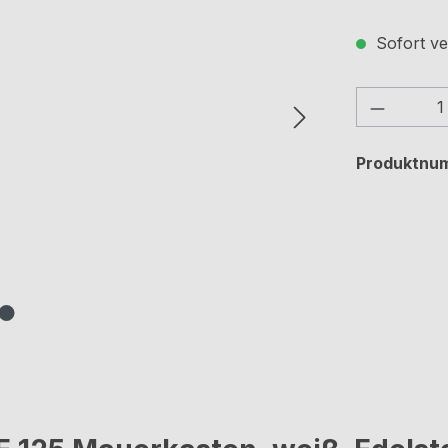
Sofort ve
Produkt
Produktnu