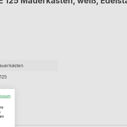
 125 Mauerkasten, weiß, Edelst
auerkästen
125
essum
re
n
den