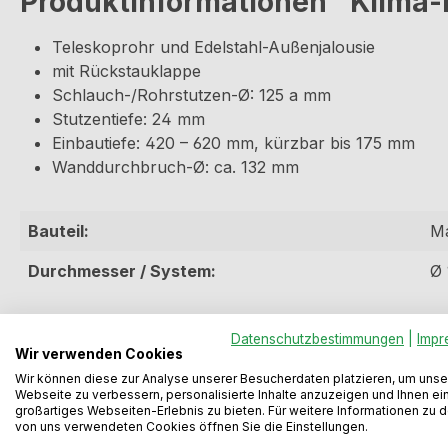
Produktinformationen "Klima-E
Teleskoprohr und Edelstahl-Außenjalousie
mit Rückstauklappe
Schlauch-/Rohrstutzen-Ø: 125 a mm
Stutzentiefe: 24 mm
Einbautiefe: 420 – 620 mm, kürzbar bis 175 mm
Wanddurchbruch-Ø: ca. 132 mm
Bauteil:
M
Durchmesser / System:
Ø 
Datenschutzbestimmungen
|
Impr
Wir verwenden Cookies
Varianten
Wir können diese zur Analyse unserer Besucherdaten platzieren, um unse
Webseite zu verbessern, personalisierte Inhalte anzuzeigen und Ihnen ei
großartiges Webseiten-Erlebnis zu bieten. Für weitere Informationen zu 
Produktgalerie überspringen
von uns verwendeten Cookies öffnen Sie die Einstellungen.