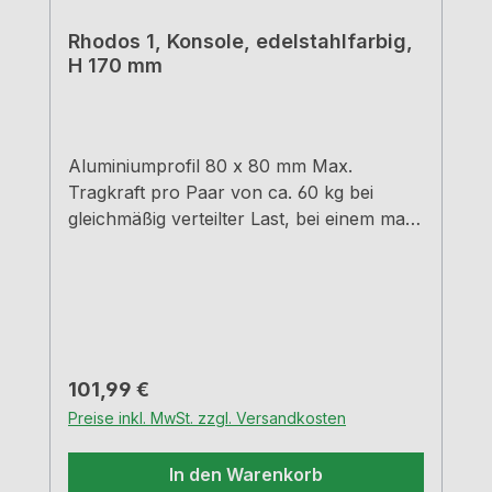
Rhodos 1, Konsole, edelstahlfarbig,
H 170 mm
Aluminiumprofil 80 x 80 mm Max.
Tragkraft pro Paar von ca. 60 kg bei
gleichmäßig verteilter Last, bei einem max.
Abstand der Konsolen von 900 mm und
einem max. Überstand der Platten von
250 mm
Regulärer Preis:
101,99 €
Preise inkl. MwSt. zzgl. Versandkosten
In den Warenkorb