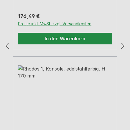
bei einem max. Abstand von 90,0 cm und
einem max. Überstand der Platten von
Regulärer Preis:
176,49 €
25,0 cm
Preise inkl. MwSt. zzgl. Versandkosten
In den Warenkorb