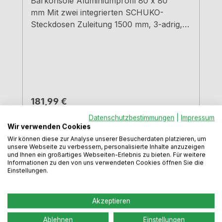
Barkonsole Aluminiumprofil 80 x 80
mm Mit zwei integrierten SCHUKO-
Steckdosen Zuleitung 1500 mm, 3-adrig,
freie EndenAnschluss durch die
Arbeitsplatte Max. Tragkraft pro Paar von
ca. 60 kg bei gleichmäßig verteilter Last,
bei einem max. Abstand von 90,0 cm und
einem max. Überstand der Platten von
25,0 cm
Regulärer Preis:
181,99 €
Preise inkl. MwSt. zzgl. Versandkosten
Datenschutzbestimmungen
|
Impressum
Wir verwenden Cookies
Wir können diese zur Analyse unserer Besucherdaten platzieren, um
In den Warenkorb
unsere Webseite zu verbessern, personalisierte Inhalte anzuzeigen
und Ihnen ein großartiges Webseiten-Erlebnis zu bieten. Für weitere
Informationen zu den von uns verwendeten Cookies öffnen Sie die
Einstellungen.
Akzeptieren
Ablehnen
Einstellungen