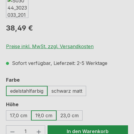
Regulärer Preis:
38,49 €
Preise inkl. MwSt. zzgl. Versandkosten
Sofort verfügbar, Lieferzeit: 2-5 Werktage
auswählen
Farbe
edelstahlfarbig
schwarz matt
auswählen
Höhe
17,0 cm
19,0 cm
23,0 cm
Produkt Anzahl: Gib den gewünschten We
In den Warenkorb