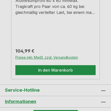
Aluminiumprofil 80 x 80 mmMax.
Tragkraft pro Paar von ca. 60 kg bei
gleichmäßig verteilter Last, bei einem max.
Abstand der Konsolen von 900 mm und
einem max. Überstand der Platten von
250 mm
Regulärer Preis:
104,99 €
Preise inkl. MwSt. zzgl. Versandkosten
In den Warenkorb
Service-Hotline
Informationen