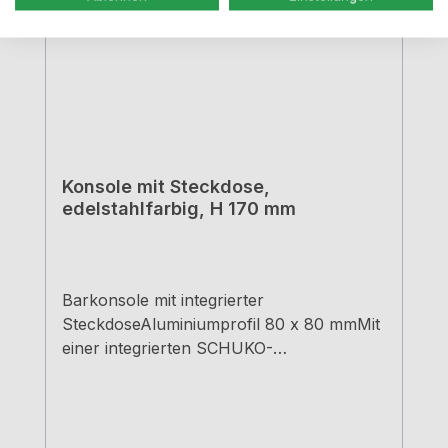
Konsole mit Steckdose,
edelstahlfarbig, H 170 mm
Barkonsole mit integrierter
SteckdoseAluminiumprofil 80 x 80 mmMit
einer integrierten SCHUKO-
SteckdoseZuleitung 1500 mm, 3-adrig,
freie EndenAnschluss durch die
ArbeitsplatteMax. Tragkraft pro Paar von
ca. 60 kg bei gleichmäßig verteilter Last,