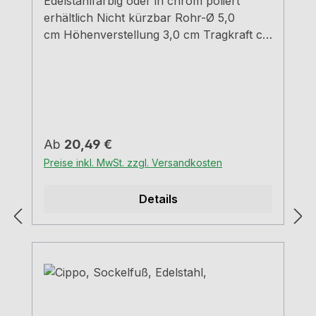
Edelstahlfarbig oder in chrom poliert
erhältlich Nicht kürzbar Rohr-Ø 5,0
cm Höhenverstellung 3,0 cm Tragkraft ca.
150 kg
Regulärer Preis:
Ab
20,49 €
Preise inkl. MwSt. zzgl. Versandkosten
Details