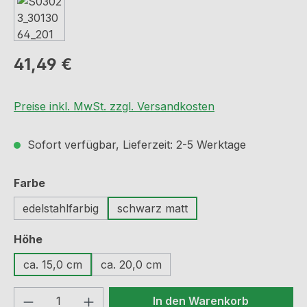
Regulärer Preis:
41,49 €
Preise inkl. MwSt. zzgl. Versandkosten
Sofort verfügbar, Lieferzeit: 2-5 Werktage
auswählen
Farbe
edelstahlfarbig
schwarz matt
auswählen
Höhe
ca. 15,0 cm
ca. 20,0 cm
Produkt Anzahl: Gib den gewünschten We
In den Warenkorb