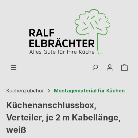
Zum Hauptinhalt springen
Ware
Küchenzubehör
Montagematerial für Küchen
Küchenanschlussbox,
Verteiler, je 2 m Kabellänge,
weiß