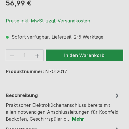
Regulärer Preis:
56,99 €
Preise inkl. MwSt. zzgl. Versandkosten
Sofort verfügbar, Lieferzeit: 2-5 Werktage
Produkt Anzahl: Gib den gewünschten We
In den Warenkorb
Produktnummer:
N7012017
Beschreibung
Praktischer Elektroküchenanschluss bereits mit
allen notwendigen Anschlussleitungen für Kochfeld,
Backofen, Geschirrspüler o…
Mehr