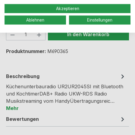
Akzeptieren
Sofort verfügbar, Lieferzeit: 1-3 Werktage
Ablehnen
Einstellungen
Produkt Anzahl: Gib den gewünschten We
In den Warenkorb
Produktnummer:
M690365
Beschreibung
Küchenunterbauradio UR2UR2045SI mit Bluetooth
und KochtimerDAB+ Radio UKW-RDS Radio
Musikstreaming vom HandyÜbertragungsreic…
Mehr
Bewertungen