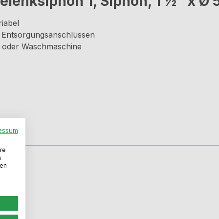
lenksiphon 1, Siphon, 1 ½" x Ø
iabel
n Entsorgungsanschlüssen
er oder Waschmaschine
essum
re
n
den