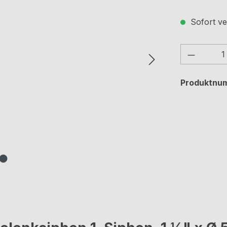
Sofort ve
Produkt
Produktnu