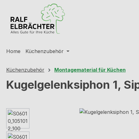
m Hauptinhalt springen
Zur Suche springen
Zur Hauptnavigation springen
Home
Küchenzubehör
Küchenzubehör
Montagematerial für Küchen
Kugelgelenksiphon 1, Si
Bildergalerie überspringen