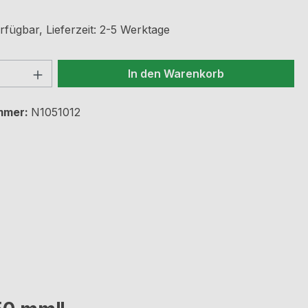
rfügbar, Lieferzeit: 2-5 Werktage
 Anzahl: Gib den gewünschten Wert ein 
In den Warenkorb
mmer:
N1051012