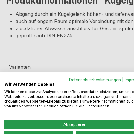
Produktinformationen "Kugelge
Abgang durch ein Kugelgelenk höhen- und tiefenvar
auch auf engem Raum optimale Verbindung mit de
zusätzlicher Abwasseranschluss für Geschirrspül
geprüft nach DIN EN274
Varianten
Datenschutzbestimmungen
|
Impr
Wir verwenden Cookies
Produktgalerie überspringen
Wir können diese zur Analyse unserer Besucherdaten platzieren, um unse
Webseite zu verbessern, personalisierte Inhalte anzuzeigen und Ihnen ei
großartiges Webseiten-Erlebnis zu bieten. Für weitere Informationen zu 
von uns verwendeten Cookies öffnen Sie die Einstellungen.
Akzeptieren