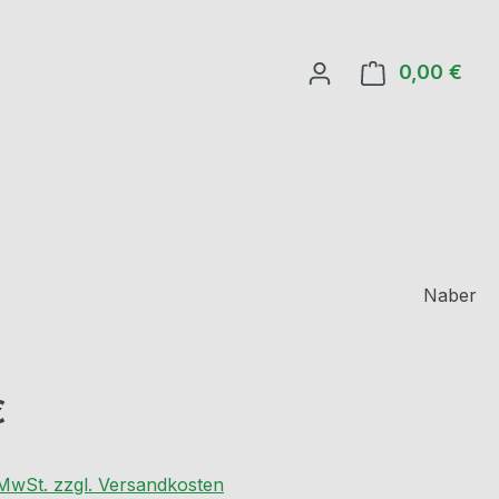
0,00 €
Ware
Naber
eis:
€
. MwSt. zzgl. Versandkosten