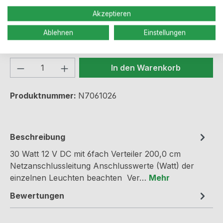
Preise inkl. MwSt. zzgl. Versandkosten
Akzeptieren
Ablehnen
Einstellungen
Sofort verfügbar, Lieferzeit: 2-5 Werktage
Produkt Anzahl: Gib den gewünschten We
In den Warenkorb
Produktnummer:
N7061026
Beschreibung
30 Watt 12 V DC mit 6fach Verteiler 200,0 cm
Netzanschlussleitung Anschlusswerte (Watt) der
einzelnen Leuchten beachten Ver…
Mehr
Bewertungen