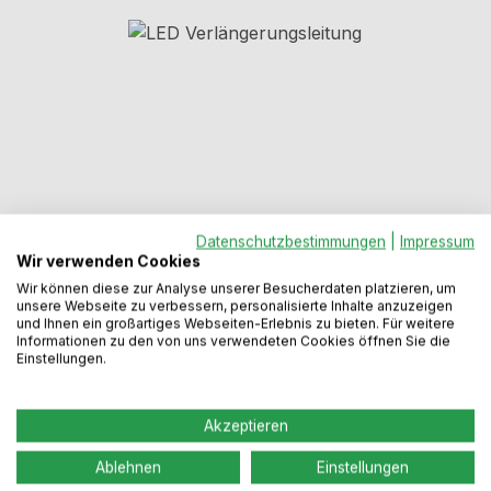
Bildergalerie überspringen
Datenschutzbestimmungen
|
Impressum
Wir verwenden Cookies
Wir können diese zur Analyse unserer Besucherdaten platzieren, um
Regulärer Preis:
8,11 €
unsere Webseite zu verbessern, personalisierte Inhalte anzuzeigen
und Ihnen ein großartiges Webseiten-Erlebnis zu bieten. Für weitere
Informationen zu den von uns verwendeten Cookies öffnen Sie die
Einstellungen.
Preise inkl. MwSt. zzgl. Versandkosten
Akzeptieren
Sofort verfügbar, Lieferzeit: 1-3 Werktage
Ablehnen
Einstellungen