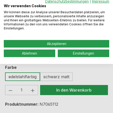
Datenschutzbestimmungen
|
Impressum
Wir verwenden Cookies
Wir können diese zur Analyse unserer Besucherdaten platzieren, um
unsere Webseite zu verbessern, personalisierte Inhalte anzuzeigen
und Ihnen ein großartiges Webseiten-Erlebnis zu bieten. Für weitere
Regulärer Preis:
185,99 €
Informationen zu den von uns verwendeten Cookies öffnen Sie die
Einstellungen.
Preise inkl. MwSt. zzgl. Versandkosten
Akzeptieren
Sofort verfügbar, Lieferzeit: 2-5 Werktage
Ablehnen
Einstellungen
auswählen
Farbe
edelstahlfarbig
schwarz matt
Produkt Anzahl: Gib den gewünschten We
In den Warenkorb
Produktnummer:
N7065112