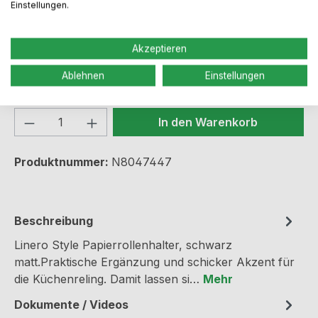
Einstellungen.
Sofort verfügbar, Lieferzeit: 2-5 Werktage
Akzeptieren
auswählen
Farbe
Ablehnen
Einstellungen
edelstahlfarbig
schwarz matt
Produkt Anzahl: Gib den gewünschten We
In den Warenkorb
Produktnummer:
N8047447
Beschreibung
Linero Style Papierrollenhalter, schwarz
matt.Praktische Ergänzung und schicker Akzent für
die Küchenreling. Damit lassen si…
Mehr
Dokumente / Videos