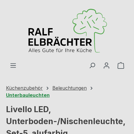
Zum Hauptinhalt springen
Ware
Küchenzubehör
Beleuchtungen
Unterbauleuchten
Livello LED,
Unterboden-/Nischenleuchte,
Set-5, alufarbig