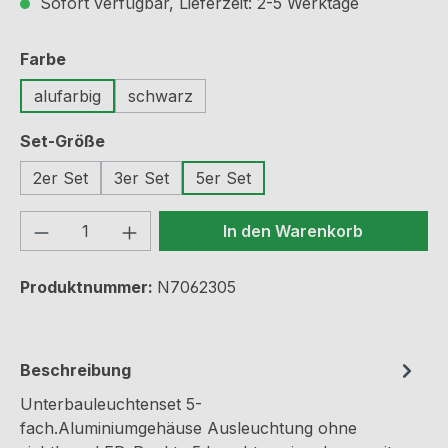
Sofort verfügbar, Lieferzeit: 2-5 Werktage
auswählen
Farbe
alufarbig
schwarz
auswählen
Set-Größe
2er Set
3er Set
5er Set
Produkt Anzahl: Gib den gewünschten We
In den Warenkorb
Produktnummer:
N7062305
Beschreibung
Unterbauleuchtenset 5-
fach.Aluminiumgehäuse Ausleuchtung ohne