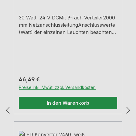
30 Watt, 24 V DCMit 9-fach Verteiler2000
mm NetzanschlussleitungAnschlusswerte
(Watt) der einzelnen Leuchten beachten
Verwendung nur bei Einsatz von Naber-
Produkten
Regulärer Preis:
46,49 €
Preise inkl. MwSt. zzgl. Versandkosten
In den Warenkorb