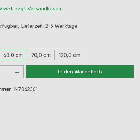
. MwSt. zzgl. Versandkosten
rfügbar, Lieferzeit: 2-5 Werktage
ählen
60,0 cm
90,0 cm
120,0 cm
 Anzahl: Gib den gewünschten Wert ein 
In den Warenkorb
mmer:
N7062361