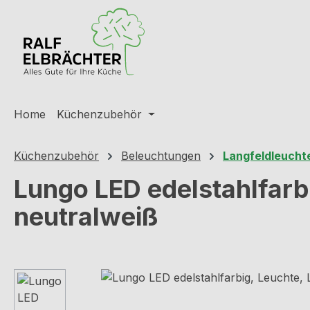
m Hauptinhalt springen
Zur Suche springen
Zur Hauptnavigation springen
Home
Küchenzubehör
Küchenzubehör
Beleuchtungen
Langfeldleucht
Lungo LED edelstahlfarb
neutralweiß
Bildergalerie überspringen