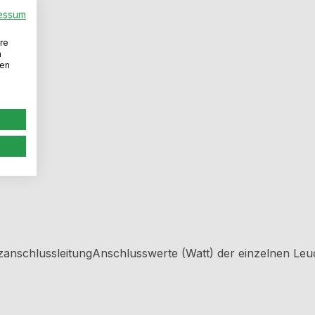
essum
re
n
den
zanschlussleitungAnschlusswerte (Watt) der einzelnen Le