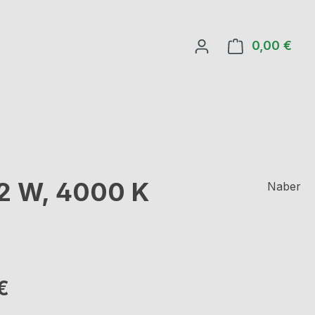
0,00 €
Ware
,2 W, 4000 K
Naber
eis:
€