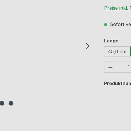
Preise inkl
Sofort ve
ausw
Länge
45,0 cm
Produkt
Produktnu