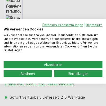
Datenschutzbestimmungen
|
Impressum
Wir verwenden Cookies
Wir können diese zur Analyse unserer Besucherdaten platzieren, um
unsere Webseite zu verbessern, personalisierte Inhalte anzuzeigen
und Ihnen ein großartiges Webseiten-Erlebnis zu bieten. Für weitere
Informationen zu den von uns verwendeten Cookies öffnen Sie die
Einstellungen.
Akzeptieren
Regulärer Preis:
180,49 €
Ablehnen
Einstellungen
Preise inkl. MwSt. zzgl. Versandkosten
Sofort verfügbar, Lieferzeit: 2-5 Werktage