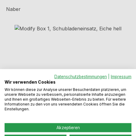
Naber
Bildergalerie überspringen
Datenschutzbestimmungen
|
Impressum
Wir verwenden Cookies
Wir können diese zur Analyse unserer Besucherdaten platzieren, um
unsere Webseite zu verbessern, personalisierte Inhalte anzuzeigen
und Ihnen ein großartiges Webseiten-Erlebnis zu bieten. Für weitere
Regulärer Preis:
104,99 €
Informationen zu den von uns verwendeten Cookies öffnen Sie die
Einstellungen.
Preise inkl. MwSt. zzgl. Versandkosten
Akzeptieren