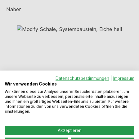
Naber
Bildergalerie überspringen
Datenschutzbestimmungen
|
Impressum
Wir verwenden Cookies
Wir können diese zur Analyse unserer Besucherdaten platzieren, um
unsere Webseite zu verbessern, personalisierte Inhalte anzuzeigen
und Ihnen ein großartiges Webseiten-Erlebnis zu bieten. Für weitere
Regulärer Preis:
29,49 €
Informationen zu den von uns verwendeten Cookies öffnen Sie die
Einstellungen.
Preise inkl. MwSt. zzgl. Versandkosten
Akzeptieren