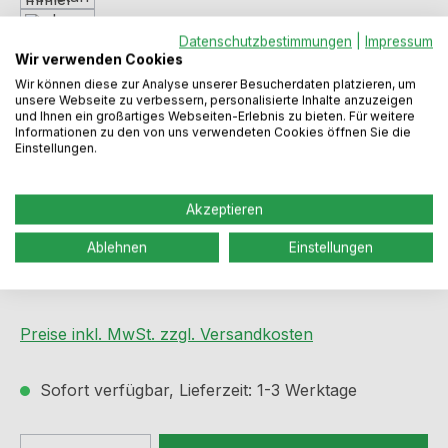
Datenschutzbestimmungen
|
Impressum
Wir verwenden Cookies
Wir können diese zur Analyse unserer Besucherdaten platzieren, um
unsere Webseite zu verbessern, personalisierte Inhalte anzuzeigen
und Ihnen ein großartiges Webseiten-Erlebnis zu bieten. Für weitere
Informationen zu den von uns verwendeten Cookies öffnen Sie die
Einstellungen.
Akzeptieren
Ablehnen
Einstellungen
Verkaufspreis:
%
34,99 €
Regulärer Preis:
38,99 €
(10.26% gespart)
Preise inkl. MwSt. zzgl. Versandkosten
Sofort verfügbar, Lieferzeit: 1-3 Werktage