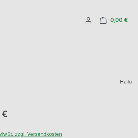
0,00 €
Ware
Hailo
eis:
 €
. MwSt. zzgl. Versandkosten