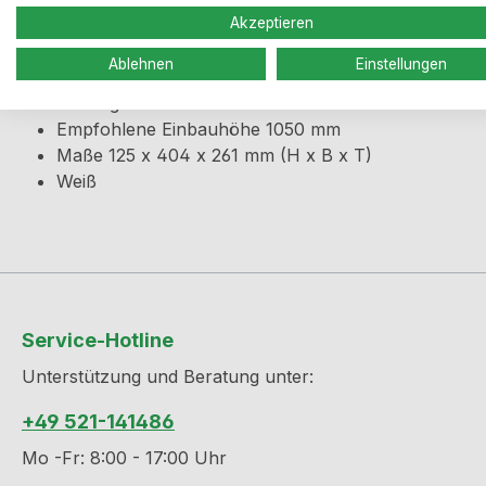
Produktinformationen "Müllsa
Akzeptieren
Einhängevorrichtung für Müllsäcke oder Stoffbeutel, p
Ablehnen
Einstellungen
Montage mit nur 2 Schrauben
Empfohlene Einbauhöhe 1050 mm
Maße 125 x 404 x 261 mm (H x B x T)
Weiß
Service-Hotline
Unterstützung und Beratung unter:
+49 521-141486
Mo -Fr: 8:00 - 17:00 Uhr