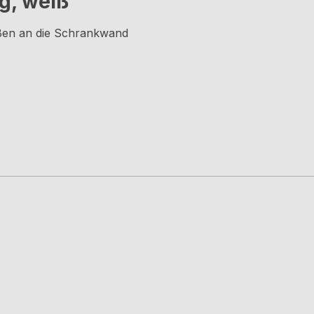
g, weiß"
ußen an die Schrankwand