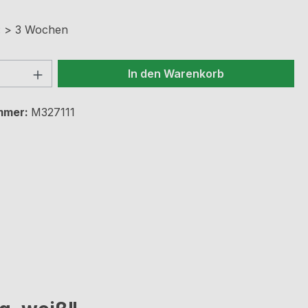
t: > 3 Wochen
 Anzahl: Gib den gewünschten Wert ein 
In den Warenkorb
mmer:
M327111