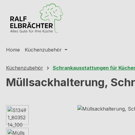
m Hauptinhalt springen
Zur Suche springen
Zur Hauptnavigation springen
Home
Küchenzubehör
Küchenzubehör
Schrankausstattungen für Küche
Müllsackhalterung, Sch
Bildergalerie überspringen