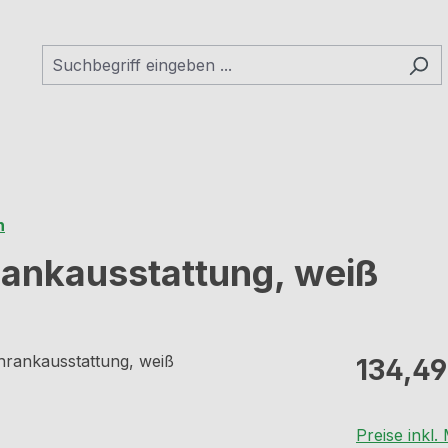
n
rankausstattung, weiß
Regulärer Pr
134,49
Preise inkl