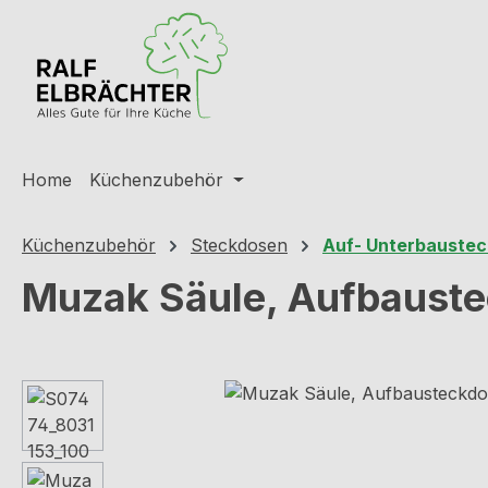
m Hauptinhalt springen
Zur Suche springen
Zur Hauptnavigation springen
Home
Küchenzubehör
Küchenzubehör
Steckdosen
Auf- Unterbauste
Muzak Säule, Aufbauste
Bildergalerie überspringen