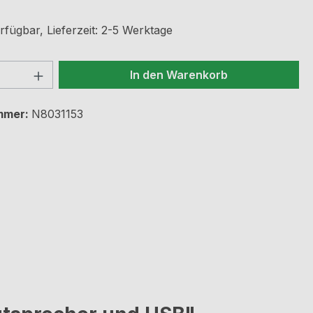
rfügbar, Lieferzeit: 2-5 Werktage
 Anzahl: Gib den gewünschten Wert ein 
In den Warenkorb
mmer:
N8031153