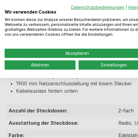
Produktinformationen "Muzak 
Datenschutzbestimmungen
|
Impr
Wir verwenden Cookies
Steckdosenlautsprecher-Kombination mit Bluetooth® Sc
Wir können diese zur Analyse unserer Besucherdaten platzieren, um unse
Webseite zu verbessern, personalisierte Inhalte anzuzeigen und Ihnen ei
großartiges Webseiten-Erlebnis zu bieten. Für weitere Informationen zu 
von uns verwendeten Cookies öffnen Sie die Einstellungen.
Einfaches Koppeln verschiedener mobiler Endgeräte
Steckdosenelement, 2-fach
Akzeptieren
mit teleskopierbarer Blende
1 USB-Charger Typ A, 5 V DC
Ablehnen
Einstellungen
Edelstahlfarbiges Alu-Gehäuse mit Kunststoff-Endk
H 480-540 mm, B 85 mm, T 48 mm
1900 mm Netzanschlussleitung mit losem Stecker
Kabelauslass hinten unten
Anzahl der Steckdosen:
2-fach
Ausstattung der Steckdose:
Radio, 
Farbe:
Edelstah