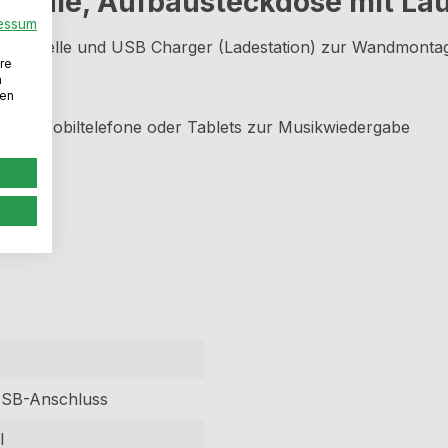
Säule, Aufbausteckdose mit La
essum
hnittstelle und USB Charger (Ladestation) zur Wandmonta
re
n
den
 wie Mobiltelefone oder Tablets zur Musikwiedergabe
appen
USB-Anschluss
l