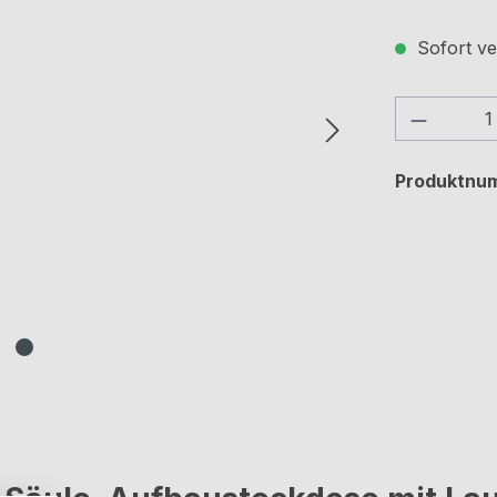
Sofort ve
Produkt
Produktnu