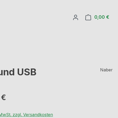
0,00 €
Ware
 und USB
Naber
eis:
 €
. MwSt. zzgl. Versandkosten