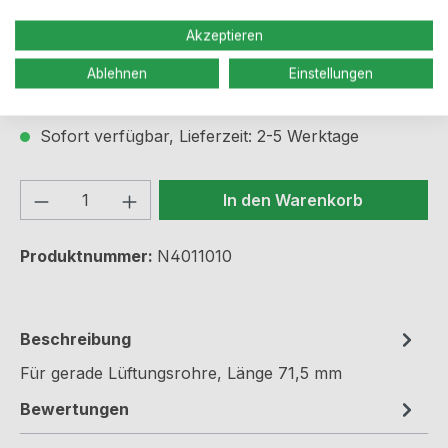
Regulärer Preis:
9,50 €
Akzeptieren
Ablehnen
Einstellungen
Preise inkl. MwSt. zzgl. Versandkosten
Sofort verfügbar, Lieferzeit: 2-5 Werktage
Produkt Anzahl: Gib den gewünschten We
In den Warenkorb
Produktnummer:
N4011010
Beschreibung
Für gerade Lüftungsrohre, Länge 71,5 mm
Bewertungen