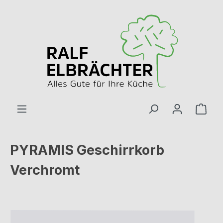
Zum Hauptinhalt springen
Ware
PYRAMIS Geschirrkorb
Verchromt
Bildergalerie überspringen