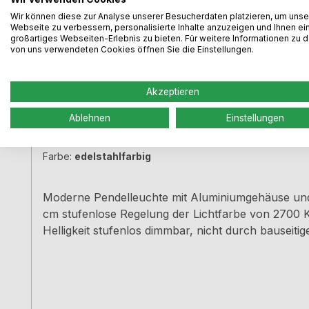
Wir können diese zur Analyse unserer Besucherdaten platzieren, um unse
Webseite zu verbessern, personalisierte Inhalte anzuzeigen und Ihnen ei
großartiges Webseiten-Erlebnis zu bieten. Für weitere Informationen zu 
von uns verwendeten Cookies öffnen Sie die Einstellungen.
Akzeptieren
Plate 3R LED, Pendelleuchte, edelstahlfarb
Ablehnen
Einstellungen
Farbe:
edelstahlfarbig
Moderne Pendelleuchte mit Aluminiumgehäuse und s
cm stufenlose Regelung der Lichtfarbe von 2700 K
Helligkeit stufenlos dimmbar, nicht durch bause
stufenlos verstellbar Dieses Produkt enthält eine Li