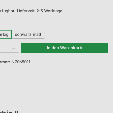
rfügbar, Lieferzeit: 2-5 Werktage
ählen
arbig
schwarz matt
 Anzahl: Gib den gewünschten Wert ein 
In den Warenkorb
mmer:
N7065011