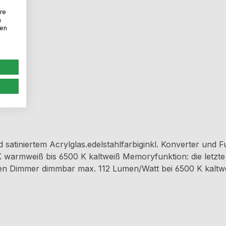
re
n
den
ig
atiniertem Acrylglas.edelstahlfarbiginkl. Konverter und F
 warmweiß bis 6500 K kaltweiß Memoryfunktion: die letzte 
itigen Dimmer dimmbar max. 112 Lumen/Watt bei 6500 K ka
chtquelle der Energieeffizienzklasse F.