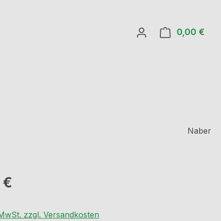
0,00 €
Ware
Naber
eis:
 €
. MwSt. zzgl. Versandkosten