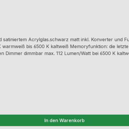
atiniertem Acrylglas.schwarz matt inkl. Konverter und Fu
 warmweiß bis 6500 K kaltweiß Memoryfunktion: die letzte 
itigen Dimmer dimmbar max. 112 Lumen/Watt bei 6500 K ka
chtquelle der Energieeffizienzklasse F.
In den Warenkorb