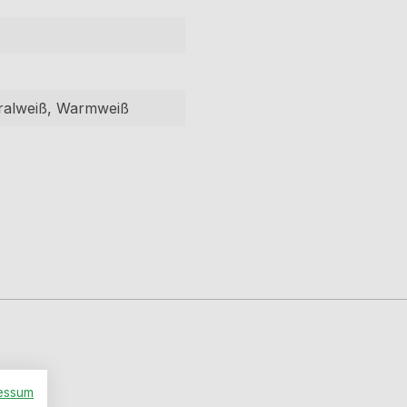
utralweiß, Warmweiß
essum