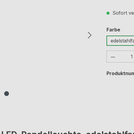
Sofort ve
ausw
Farbe
edelstahlf
Produkt
Produktnu