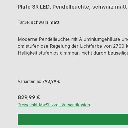
Plate 3R LED, Pendelleuchte, schwarz matt
Farbe:
schwarz matt
Moderne Pendelleuchte mit Aluminiumgehäuse und s
cm stufenlose Regelung der Lichtfarbe von 2700 K
Helligkeit stufenlos dimmbar, nicht durch bause
stufenlos verstellbar Dieses Produkt enthält eine Li
Varianten ab
793,99 €
Regulärer Preis:
829,99 €
Preise inkl. MwSt. zzgl. Versandkosten