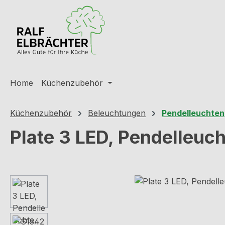
m Hauptinhalt springen
Zur Suche springen
Zur Hauptnavigation springen
Home
Küchenzubehör
Küchenzubehör
Beleuchtungen
Pendelleuchten
Plate 3 LED, Pendelleuch
Bildergalerie überspringen