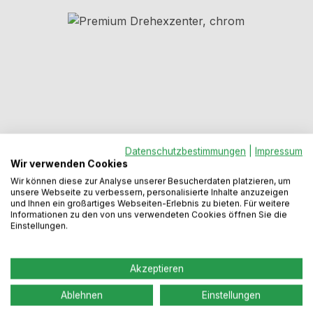
Bildergalerie überspringen
Datenschutzbestimmungen
|
Impressum
Wir verwenden Cookies
Wir können diese zur Analyse unserer Besucherdaten platzieren, um
Regulärer Preis:
41,99 €
unsere Webseite zu verbessern, personalisierte Inhalte anzuzeigen
und Ihnen ein großartiges Webseiten-Erlebnis zu bieten. Für weitere
Informationen zu den von uns verwendeten Cookies öffnen Sie die
Einstellungen.
Preise inkl. MwSt. zzgl. Versandkosten
Akzeptieren
Produkt Anzahl: Gib den gewünschten We
In den Warenkorb
Ablehnen
Einstellungen