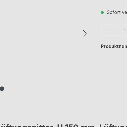
Sofort ve
Produkt
Produktnu