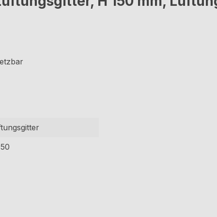
üftungsgitter, H 150 mm, Lüftun
setzbar
tungsgitter
150