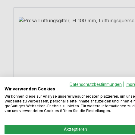
Produktgalerie überspringen
Datenschutzbestimmungen
|
Impr
Wir verwenden Cookies
Presa Lüftungsgitter, H 100 mm, Lüftungsqu
Wir können diese zur Analyse unserer Besucherdaten platzieren, um unse
Webseite zu verbessern, personalisierte Inhalte anzuzeigen und Ihnen ei
großartiges Webseiten-Erlebnis zu bieten. Für weitere Informationen zu 
von uns verwendeten Cookies öffnen Sie die Einstellungen.
Aluminium-Lamellengitter.Länge: 2400 mm10 mm LE
Akzeptieren