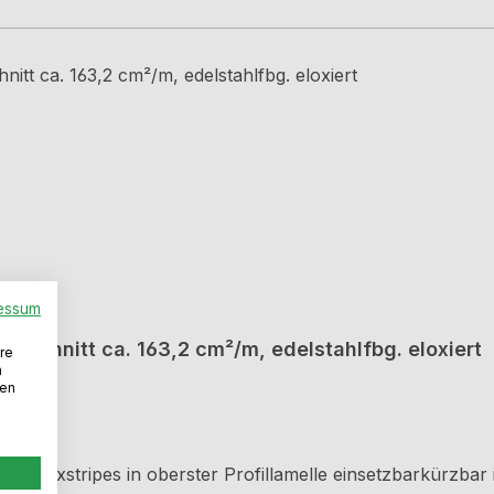
essum
erschnitt ca. 163,2 cm²/m, edelstahlfbg. eloxiert
re
n
den
D Flexstripes in oberster Profillamelle einsetzbarkürzba