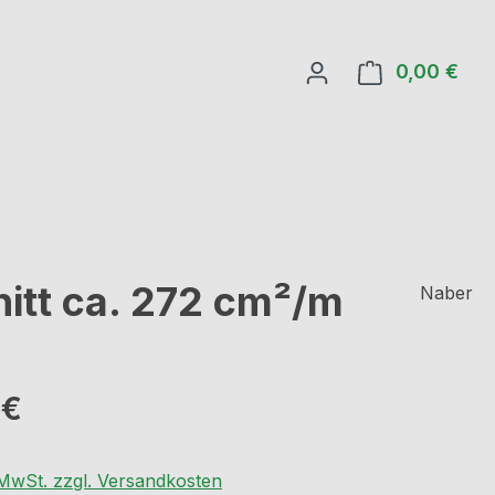
0,00 €
Ware
nitt ca. 272 cm²/m
Naber
eis:
 €
. MwSt. zzgl. Versandkosten