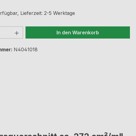
rfügbar, Lieferzeit: 2-5 Werktage
 Anzahl: Gib den gewünschten Wert ein 
In den Warenkorb
mmer:
N4041018