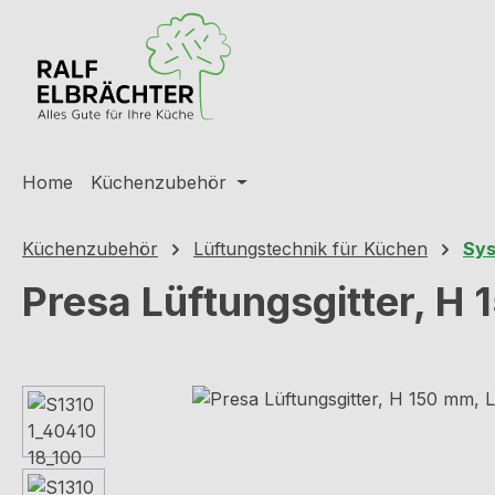
m Hauptinhalt springen
Zur Suche springen
Zur Hauptnavigation springen
Home
Küchenzubehör
Küchenzubehör
Lüftungstechnik für Küchen
Sys
Presa Lüftungsgitter, H
Bildergalerie überspringen