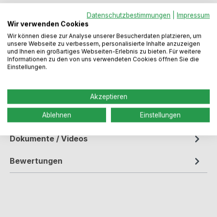
Produkt Anzahl: Gib den gewünschten We
In den Warenkorb
Datenschutzbestimmungen
|
Impressum
Wir verwenden Cookies
Wir können diese zur Analyse unserer Besucherdaten platzieren, um
Produktnummer:
N8012396
unsere Webseite zu verbessern, personalisierte Inhalte anzuzeigen
und Ihnen ein großartiges Webseiten-Erlebnis zu bieten. Für weitere
Informationen zu den von uns verwendeten Cookies öffnen Sie die
Einstellungen.
Beschreibung
Akzeptieren
Wesco Pushboy Junior. 22 L. Abfallbehälter im
Farbton mintPulverbeschichtetes StahlblechKlappe
Ablehnen
Einstellungen
Edelstahl Einsatz Metall Abf…
Mehr
Dokumente / Videos
Bewertungen