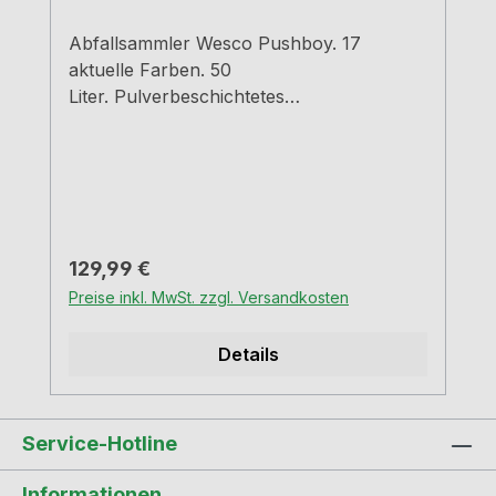
Abfallsammler Wesco Pushboy. 17
aktuelle Farben. 50
Liter. Pulverbeschichtetes
Stahlblech Klappe Edelstahl Einsatz Metall
Abfallvolumen 50 LiterGriffe Kunststoff
verchromt
Regulärer Preis:
129,99 €
Preise inkl. MwSt. zzgl. Versandkosten
Details
Service-Hotline
Informationen