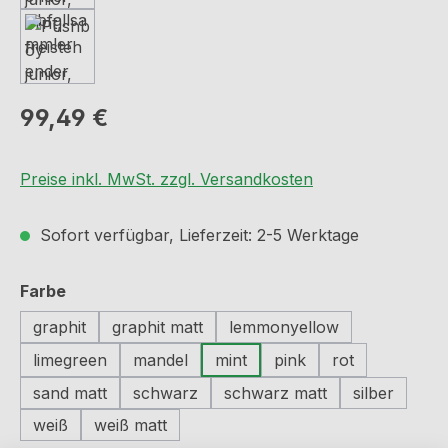
Regulärer Preis:
99,49 €
Preise inkl. MwSt. zzgl. Versandkosten
Sofort verfügbar, Lieferzeit: 2-5 Werktage
auswählen
Farbe
graphit
graphit matt
lemmonyellow
limegreen
mandel
mint
pink
rot
sand matt
schwarz
schwarz matt
silber
weiß
weiß matt