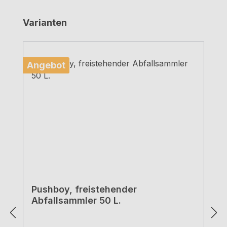
Produktgalerie überspringen
Varianten
Angebot
Pushboy, freistehender
Abfallsammler 50 L.