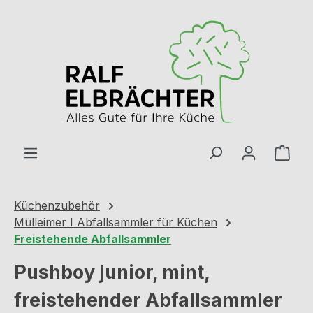
Zum Hauptinhalt springen
Ware
Küchenzubehör
Mülleimer I Abfallsammler für Küchen
Freistehende Abfallsammler
Pushboy junior, mint,
freistehender Abfallsammler