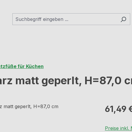
ützfüße für Küchen
rz matt geperlt, H=87,0 
Regulärer Pr
61,49 
Preise inkl