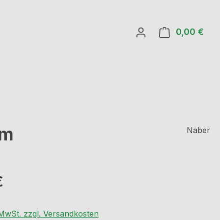
0,00 €
Ware
cm
Naber
eis:
€
. MwSt. zzgl. Versandkosten