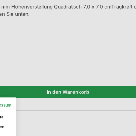
mm Höhenverstellung Quadratisch 7,0 x 7,0 cmTragkraft ca
n Sie unten.
In den Warenkorb
essum
re
n
den