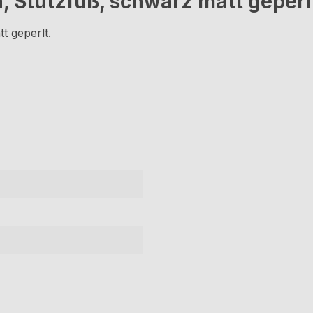
 Stützfuß, schwarz matt geperl
t geperlt.