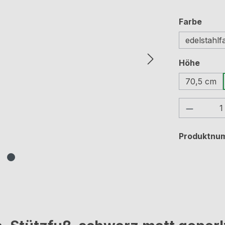
ausw
Farbe
edelstahlf
auswä
Höhe
70,5 cm
Produkt
Produktnu