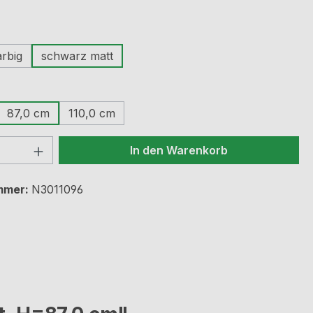
ählen
arbig
schwarz matt
hlen
87,0 cm
110,0 cm
 Anzahl: Gib den gewünschten Wert ein 
In den Warenkorb
mmer:
N3011096