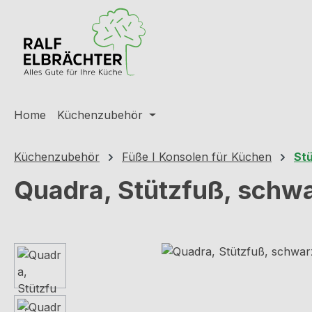
m Hauptinhalt springen
Zur Suche springen
Zur Hauptnavigation springen
Home
Küchenzubehör
Küchenzubehör
Füße I Konsolen für Küchen
St
Quadra, Stützfuß, schwa
Bildergalerie überspringen