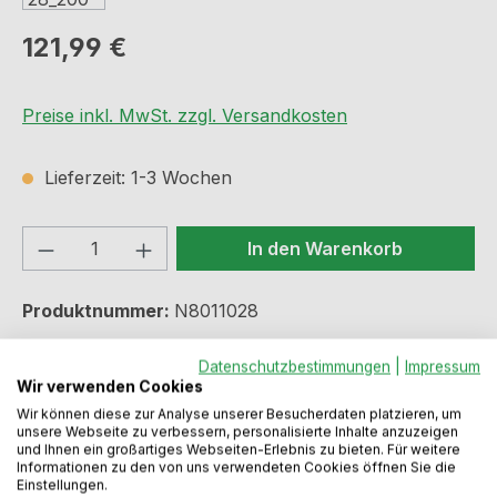
Regulärer Preis:
121,99 €
Preise inkl. MwSt. zzgl. Versandkosten
Lieferzeit: 1-3 Wochen
Produkt Anzahl: Gib den gewünschten We
In den Warenkorb
Produktnummer:
N8011028
Datenschutzbestimmungen
|
Impressum
Wir verwenden Cookies
Beschreibung
Wir können diese zur Analyse unserer Besucherdaten platzieren, um
unsere Webseite zu verbessern, personalisierte Inhalte anzuzeigen
Abfallvolumen: 40 (4x10) LiterFür Schrankbreiten
und Ihnen ein großartiges Webseiten-Erlebnis zu bieten. Für weitere
ab 40,0 cmVollauszugMontage:
Informationen zu den von uns verwendeten Cookies öffnen Sie die
Einstellungen.
Schrankbodenalugrau
Mehr