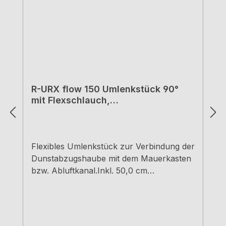
R-URX flow 150 Umlenkstück 90°
mit Flexschlauch,
Verbindungselement, weiß, L 500
mm
Flexibles Umlenkstück zur Verbindung der
Dunstabzugshaube mit dem Mauerkasten
bzw. Abluftkanal.Inkl. 50,0 cm
FlexschlauchInkl. 2 SchlauchklemmenØ
150 mm