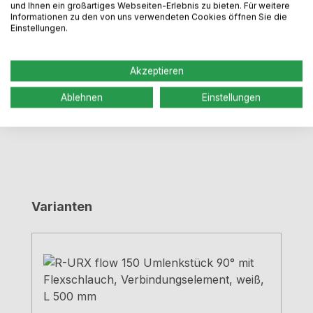
Dunstabzugshauben Umlenkstück zur Verbindung
und Ihnen ein großartiges Webseiten-Erlebnis zu bieten. Für weitere
Informationen zu den von uns verwendeten Cookies öffnen Sie die
der Abzugshaube mit dem Abluftkanal.1 m
Einstellungen.
Flexschlauch2 SchlauchklemmenØ 150 mm
Mehr
Dokumente / Videos
Akzeptieren
Bewertungen
Ablehnen
Einstellungen
Produktgalerie überspringen
Varianten