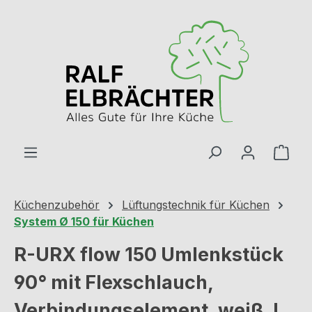
Zum Hauptinhalt springen
Ware
Küchenzubehör
Lüftungstechnik für Küchen
System Ø 150 für Küchen
R-URX flow 150 Umlenkstück
90° mit Flexschlauch,
Verbindungselement, weiß, L