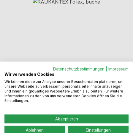
Bildergalerie überspringen
Datenschutzbestimmungen
|
Impressum
Regulärer Preis:
32,99 €
Wir verwenden Cookies
Wir können diese zur Analyse unserer Besucherdaten platzieren, um
unsere Webseite zu verbessern, personalisierte Inhalte anzuzeigen
und Ihnen ein großartiges Webseiten-Erlebnis zu bieten. Für weitere
Preise inkl. MwSt. zzgl. Versandkosten
Informationen zu den von uns verwendeten Cookies öffnen Sie die
Einstellungen.
Sofort verfügbar, Lieferzeit: 2-5 Werktage
Akzeptieren
Produkt Anzahl: Gib den gewünschten We
In den Warenkorb
Ablehnen
Einstellungen