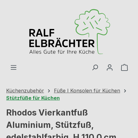
Zum Hauptinhalt springen
Ware
Küchenzubehör
Füße I Konsolen für Küchen
Stützfüße für Küchen
Rhodos Vierkantfuß
Aluminium, Stützfuß,
edelstahlfarbig, H 110,0 cm