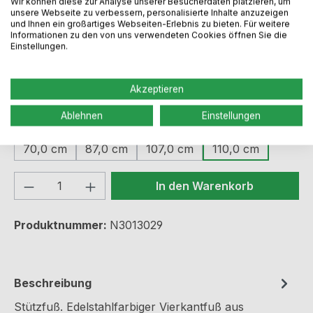
Wir können diese zur Analyse unserer Besucherdaten platzieren, um
unsere Webseite zu verbessern, personalisierte Inhalte anzuzeigen
und Ihnen ein großartiges Webseiten-Erlebnis zu bieten. Für weitere
Regulärer Preis:
Informationen zu den von uns verwendeten Cookies öffnen Sie die
196,99 €
Einstellungen.
Preise inkl. MwSt. zzgl. Versandkosten
Akzeptieren
Ablehnen
Einstellungen
auswählen
Höhe
70,0 cm
87,0 cm
107,0 cm
110,0 cm
Produkt Anzahl: Gib den gewünschten We
In den Warenkorb
Produktnummer:
N3013029
Beschreibung
Stützfuß. Edelstahlfarbiger Vierkantfuß aus