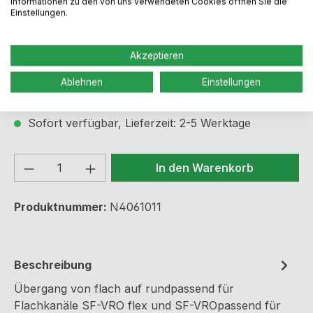
Informationen zu den von uns verwendeten Cookies öffnen Sie die
Einstellungen.
Regulärer Preis:
49,49 €
Akzeptieren
Ablehnen
Einstellungen
Preise inkl. MwSt. zzgl. Versandkosten
Sofort verfügbar, Lieferzeit: 2-5 Werktage
Produkt Anzahl: Gib den gewünschten We
In den Warenkorb
Produktnummer:
N4061011
Beschreibung
Übergang von flach auf rundpassend für
Flachkanäle SF-VRO flex und SF-VROpassend für