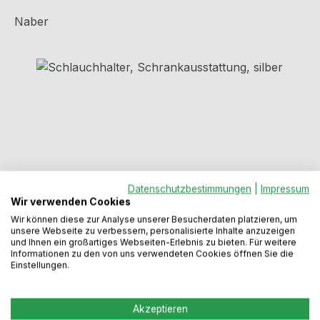
Naber
Bildergalerie überspringen
Datenschutzbestimmungen
|
Impressum
Wir verwenden Cookies
Wir können diese zur Analyse unserer Besucherdaten platzieren, um
unsere Webseite zu verbessern, personalisierte Inhalte anzuzeigen
Regulärer Preis:
12,71 €
und Ihnen ein großartiges Webseiten-Erlebnis zu bieten. Für weitere
Informationen zu den von uns verwendeten Cookies öffnen Sie die
Einstellungen.
Preise inkl. MwSt. zzgl. Versandkosten
Akzeptieren