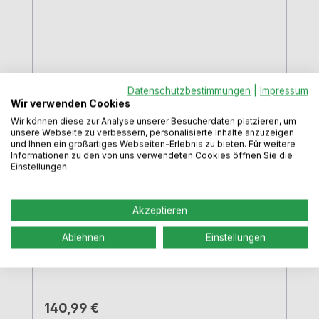
Schubladeneinsatz Cuisio Flex, 4er
Datenschutzbestimmungen
|
Impressum
Set graphit-transluzent
Wir verwenden Cookies
Wir können diese zur Analyse unserer Besucherdaten platzieren, um
unsere Webseite zu verbessern, personalisierte Inhalte anzuzeigen
und Ihnen ein großartiges Webseiten-Erlebnis zu bieten. Für weitere
Informationen zu den von uns verwendeten Cookies öffnen Sie die
Trennwand stufenweise verstellbar in 2
Einstellungen.
Richtungen flexible Platzierung im Auszug
bei gleichzeitiger Schaffung weiterer
Akzeptieren
Stauräume Antirutschstopfen garantieren
sicheren Stand auf der Fläche lediglich ein
Ablehnen
Einstellungen
Artikel zur Bestückung aller
Auszugsbreiten notwendig, da
breitenunabhängig Ecken gedeckt farbig
schwarz Mittelteil graphit-transluzent
Regulärer Preis:
140,99 €