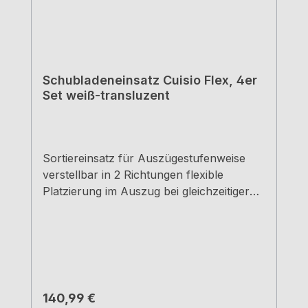
Schubladeneinsatz Cuisio Flex, 4er
Set weiß-transluzent
Sortiereinsatz für Auszügestufenweise
verstellbar in 2 Richtungen flexible
Platzierung im Auszug bei gleichzeitiger
Schaffung weiterer Stauräume
Antirutschstopfen garantieren sicheren
Stand auf der Fläche lediglich ein Artikel
zur Bestückung aller Auszugsbreiten
notwendig, da breitenunabhängig Ecken
gedeckt farbig weiß Mittelteil weiß-
Regulärer Preis:
140,99 €
transluzent Schrankbreite: