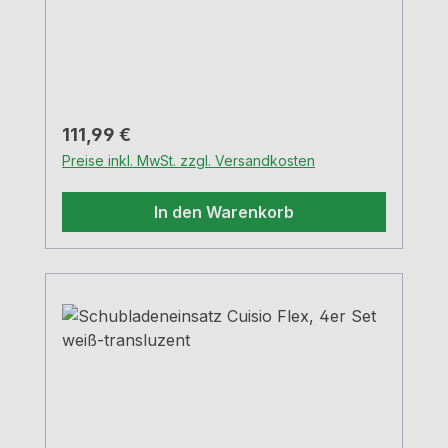
Stauräume Antirutschstopfen garantieren
sicheren Stand auf der Fläche lediglich ein
Artikel zur Bestückung aller
Auszugsbreiten notwendig, da
breitenunabhängig Ecken gedeckt farbig
weißMittelteil weiß-transluzent
Regulärer Preis:
111,99 €
Preise inkl. MwSt. zzgl. Versandkosten
In den Warenkorb