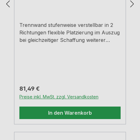
Trennwand stufenweise verstellbar in 2
Richtungen flexible Platzierung im Auszug
bei gleichzeitiger Schaffung weiterer
Stauräume Antirutschstopfen garantieren
sicheren Stand auf der Fläche lediglich ein
Artikel zur Bestückung aller
Auszugsbreiten notwendig, da
breitenunabhängig Ecken gedeckt farbig
weiß Mittelteil weiß-transluzent
Regulärer Preis:
81,49 €
Preise inkl. MwSt. zzgl. Versandkosten
In den Warenkorb