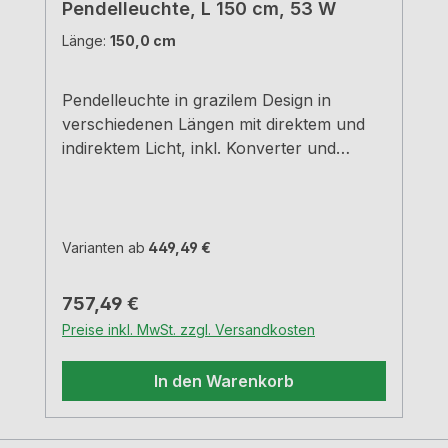
Pendelleuchte, L 150 cm, 53 W
Länge:
150,0 cm
Pendelleuchte in grazilem Design in
verschiedenen Längen mit direktem und
indirektem Licht, inkl. Konverter und
Fernbedienung Aluminiumgehäuse
schwarz. Indirekt- und Direktlicht inkl.
Konverter. L=150 cm, 53 W 240
V stufenlose Regelung der Lichtfarbe von
Varianten ab
449,49 €
2700 K warmweiß bis 6500 K
kaltweiß Memoryfunktion: die letzte
Regulärer Preis:
757,49 €
Einstellung wird
Preise inkl. MwSt. zzgl. Versandkosten
gespeichert Dimmfunktion: Helligkeit
stufenlos dimmbar max. 125 Lumen/Watt
In den Warenkorb
bei 6500 K kaltweiß Höhenverstellung
von 20-150 cm mit integrierter Zigbee 3.0
Steuerung Dieses Produkt enthält eine