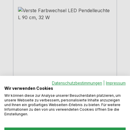
Verste Farbwechsel LED
Datenschutzbestimmungen
|
Impressum
Wir verwenden Cookies
Pendelleuchte L 90 cm, 32 W
Wir können diese zur Analyse unserer Besucherdaten platzieren, um
Länge:
90,0 cm
unsere Webseite zu verbessern, personalisierte Inhalte anzuzeigen
und Ihnen ein großartiges Webseiten-Erlebnis zu bieten. Für weitere
Informationen zu den von uns verwendeten Cookies öffnen Sie die
Einstellungen.
Pendelleuchte in grazilem Design in
verschiedenen Längen mit direktem und
indirektem Licht, inkl. Konverter und