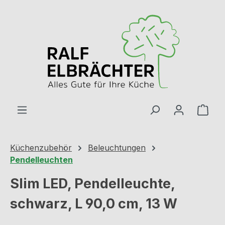
Zum Hauptinhalt springen
Ware
Küchenzubehör
Beleuchtungen
Pendelleuchten
Slim LED, Pendelleuchte,
schwarz, L 90,0 cm, 13 W