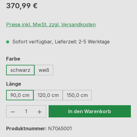
Regulärer Preis:
370,99 €
Preise inkl. MwSt. zzgl. Versandkosten
Sofort verfügbar, Lieferzeit: 2-5 Werktage
auswählen
Farbe
schwarz
weiß
auswählen
Länge
90,0 cm
120,0 cm
150,0 cm
Produkt Anzahl: Gib den gewünschten We
In den Warenkorb
Produktnummer:
N7065001