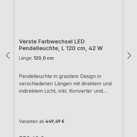
Verste Farbwechsel LED
Pendelleuchte, L 120 cm, 42 W
Länge:
120,0 cm
Pendelleuchte in grazilem Design in
verschiedenen Längen mit direktem und
indirektem Licht, inkl. Konverter und
Fernbedienung Aluminiumgehäuse
schwarz. Indirekt- und Direktlicht inkl.
Konverter. L=120 cm, 42 W 240
V stufenlose Regelung der Lichtfarbe von
Varianten ab
449,49 €
2700 K warmweiß bis 6500 K
kaltweiß Memoryfunktion: die letzte