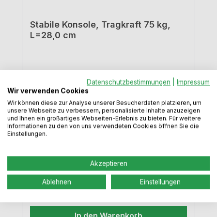
Stabile Konsole, Tragkraft 75 kg,
L=28,0 cm
Solide BlechkonstruktionTablarträger mit
Datenschutzbestimmungen
|
Impressum
angeschweißter
Wir verwenden Cookies
BefestigungsplatteGrundiert grauTragkraft:
Wir können diese zur Analyse unserer Besucherdaten platzieren, um
unsere Webseite zu verbessern, personalisierte Inhalte anzuzeigen
ca. 75 kg
und Ihnen ein großartiges Webseiten-Erlebnis zu bieten. Für weitere
Informationen zu den von uns verwendeten Cookies öffnen Sie die
Einstellungen.
Akzeptieren
Regulärer Preis:
29,49 €
Ablehnen
Einstellungen
Preise inkl. MwSt. zzgl. Versandkosten
In den Warenkorb