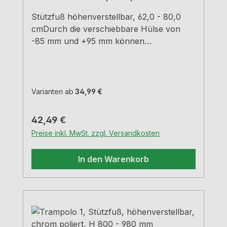
Stützfuß höhenverstellbar, 62,0 - 80,0
cmDurch die verschiebbare Hülse von
-85 mm und +95 mm können
verschiedene Höhen erreicht
werden.Chrom poliertRohr-Ø 50
mm Hülse-Ø 60 mm Tragkraft ca. 150 kg
Varianten ab
34,99 €
Regulärer Preis:
42,49 €
Preise inkl. MwSt. zzgl. Versandkosten
In den Warenkorb