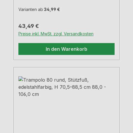
mm Hülse-Ø 60 mm Tragkraft ca. 150 kg
Varianten ab
34,99 €
Regulärer Preis:
43,49 €
Preise inkl. MwSt. zzgl. Versandkosten
In den Warenkorb