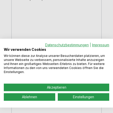
Datenschutzbestimmungen
|
Impressum
Wir verwenden Cookies
Trampolo 1, Stützfuß,
Wir können diese zur Analyse unserer Besucherdaten platzieren, um
unsere Webseite zu verbessern, personalisierte Inhalte anzuzeigen
höhenverstellbar, chrom poliert, H
und Ihnen ein großartiges Webseiten-Erlebnis zu bieten. Für weitere
800 - 980 mm
Informationen zu den von uns verwendeten Cookies öffnen Sie die
Farbe:
chrom poliert
|
Höhe:
Einstellungen.
Höhenverstellbar 80,0 - 98,0 cm
Stützfuß höhenverstellbar, 80,0 - 98,0
Akzeptieren
cmDurch die verschiebbare Hülse von
-85 mm und +95 mm können
Ablehnen
Einstellungen
verschiedene Höhen erreicht
werden.chrom poliertRohr-Ø 50