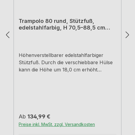
Trampolo 80 rund, Stützfuß,
edelstahlfarbig, H 70,5–88,5 cm
88,0 - 106,0 cm
Höhenverstellbarer edelstahlfarbiger
Stützfuß. Durch die verschiebbare Hülse
kann die Höhe um 18,0 cm erhöht
werden. Rohr-Ø 8,0 cm Hülse-Ø 9,0 cm
edelstahlfarbig Tragkraft ca. 150 kg
Regulärer Preis:
Ab
134,99 €
Preise inkl. MwSt. zzgl. Versandkosten