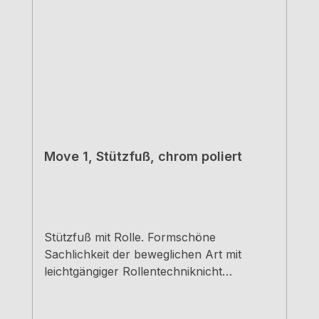
Move 1, Stützfuß, chrom poliert
Stützfuß mit Rolle. Formschöne
Sachlichkeit der beweglichen Art mit
leichtgängiger Rollentechniknicht
kürzbarRohr-Ø 60 mmHöhe 638 mm
(zzgl. 100 mm Höhenverstellung)Tragkraft