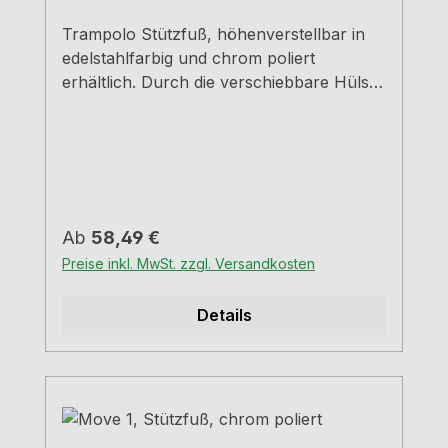
Trampolo Stützfuß, höhenverstellbar in
edelstahlfarbig und chrom poliert
erhältlich. Durch die verschiebbare Hülse
kann die Höhe um 18,0 cm erhöht
werden Rohr-Ø 5,0 cm Hülse-Ø 6,0
cm Tragkraft ca. 150 kg Chrom poliert
edelstahlfarbig H=89,0 - 107,0 cm 70,5 -
88,5 cm
Regulärer Preis:
Ab
58,49 €
Preise inkl. MwSt. zzgl. Versandkosten
Details