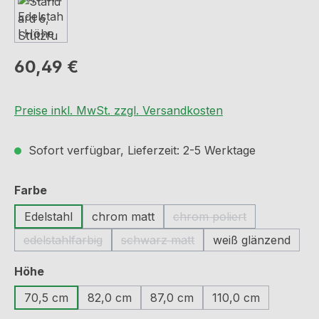
Regulärer Preis:
60,49 €
Preise inkl. MwSt. zzgl. Versandkosten
Sofort verfügbar, Lieferzeit: 2-5 Werktage
auswählen
Farbe
Edelstahl
chrom matt
chrom poliert
(Diese Option ist zurzei
edelstahlfarbig
schwarz matt
weiß glänzend
(Diese Option ist zurzeit nicht verfügbar.)
(Diese Option ist zurzeit nicht verf
auswählen
Höhe
70,5 cm
82,0 cm
87,0 cm
110,0 cm