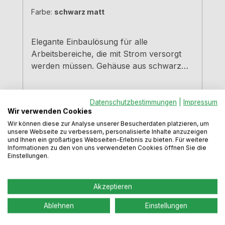
Farbe:
schwarz matt
Elegante Einbaulösung für alle
Arbeitsbereiche, die mit Strom versorgt
werden müssen. Gehäuse aus schwarz
eloxiertem Alu, Abdeckung und äußerer
Rahmen schwarz matt. Schwarze
Bürstenleiste.4 Schukosteckdosen 3000
Datenschutzbestimmungen
|
Impressum
Wir verwenden Cookies
mm Netzanschlussleitung Einbautiefe 68
Varianten ab
179,99 €
Wir können diese zur Analyse unserer Besucherdaten platzieren, um
mm Kabelauslass hinten links Für
unsere Webseite zu verbessern, personalisierte Inhalte anzuzeigen
Arbeitsplatten bis 50 mm StärkeWeitere
und Ihnen ein großartiges Webseiten-Erlebnis zu bieten. Für weitere
Regulärer Preis:
215,49 €
Informationen zu den von uns verwendeten Cookies öffnen Sie die
individuelle Konfigurationen erhalten Sie
Einstellungen.
Preise inkl. MwSt. zzgl. Versandkosten
auf Anfrage.VIDEO
In den Warenkorb
Akzeptieren
Ablehnen
Einstellungen