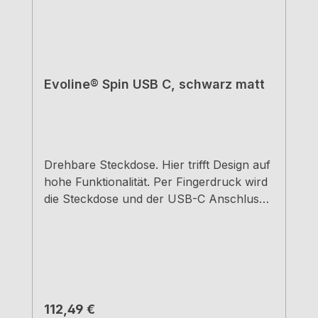
Evoline® Spin USB C, schwarz matt
Drehbare Steckdose. Hier trifft Design auf
hohe Funktionalität. Per Fingerdruck wird
die Steckdose und der USB-C Anschluss
nach oben gedreht. geringe Einbautiefe
von 4,9 cm. Einbau über Schubkästen
möglich1 Schuko-Steckdose 230 V / 16 A1
USB Charger Typ C, 20
WattAusschnittmaß ca. 12,0 x 9,2 m2,5 m
Netzanschlussleitung. Netzstecker liegt
Regulärer Preis:
112,49 €