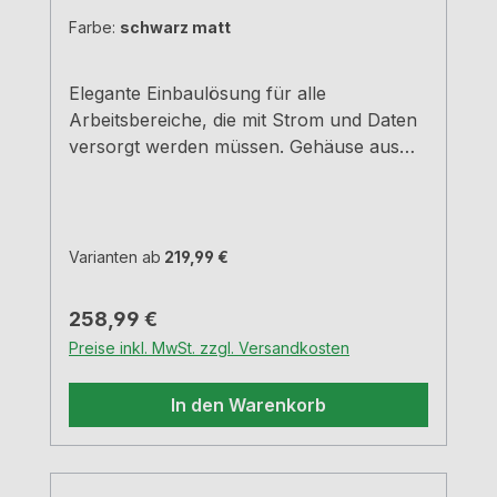
Farbe:
schwarz matt
Elegante Einbaulösung für alle
Arbeitsbereiche, die mit Strom und Daten
versorgt werden müssen. Gehäuse aus
schwarz eloxiertem Alu, Abdeckung und
äußerer Rahmen schwarz matt. Schwarze
Bürstenleiste. 3 Schukosteckdosen + 2
Modularadapter RJ453000 mm
Varianten ab
219,99 €
Netzanschlussleitung Einbautiefe 68 mm
Kabelauslass hinten links Für
Regulärer Preis:
258,99 €
Arbeitsplatten bis 50 mm StärkeWeitere
Preise inkl. MwSt. zzgl. Versandkosten
individuelle Konfigurationen erhalten Sie
auf Anfrage.VIDEO
In den Warenkorb