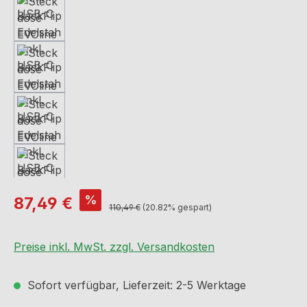
Verkaufspreis:
%
87,49 €
Regulärer Preis:
110,49 €
(20.82% gespart)
Preise inkl. MwSt. zzgl. Versandkosten
Sofort verfügbar, Lieferzeit: 2-5 Werktage