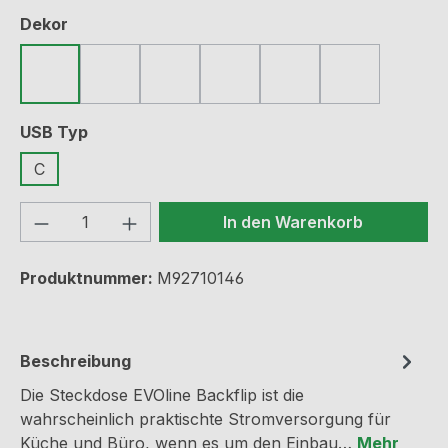
auswählen
Dekor
Edelstahl gebürstet
Glas schwarz
matt schwarz lackiert
matt weiß lackiert
Glas weiß
Messing
auswählen
USB Typ
C
Produkt Anzahl: Gib den gewünschten We
In den Warenkorb
Produktnummer:
M92710146
Beschreibung
Die Steckdose EVOline Backflip ist die
wahrscheinlich praktischte Stromversorgung für
Küche und Büro, wenn es um den Einbau…
Mehr