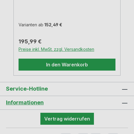
eloxiertem Alu, Abdeckung und äußerer
Rahmen schwarz matt. Schwarze
Bürstenleiste.3 Schukosteckdosen3000
mm NetzanschlussleitungEinbautiefe 68
Varianten ab
152,49 €
mmKabelauslass hinten linksFür
Arbeitsplatten bis 50 mm StärkeWeitere
Regulärer Preis:
195,99 €
individuelle Konfigurationen erhalten Sie
Preise inkl. MwSt. zzgl. Versandkosten
auf Anfrage.VIDEO
In den Warenkorb
Service-Hotline
Informationen
Vertrag widerrufen