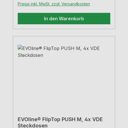
lose beierhöhter
Preise inkl. MwSt. zzgl. Versandkosten
Berührungsschutzflächenbündig
einbaubarKabelauslass untenAusführung:
In den Warenkorb
schwarz matt
EVOline® FlipTop PUSH M, 4x VDE
Steckdosen