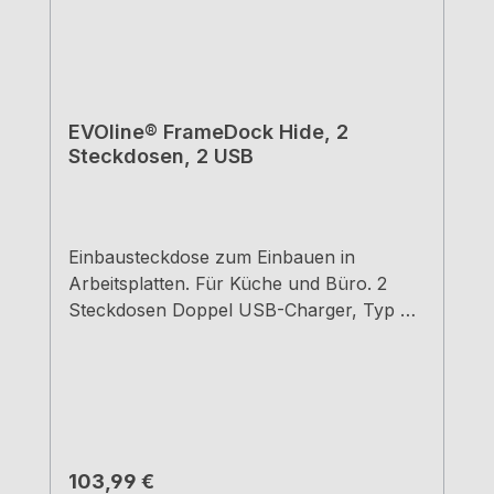
EVOline® FrameDock Hide, 2
Steckdosen, 2 USB
Einbausteckdose zum Einbauen in
Arbeitsplatten. Für Küche und Büro. 2
Steckdosen Doppel USB-Charger, Typ A
+ C Farbe: schwarz 2500 mm
Netzanschlusskabel, Stecker lose
beiliegend Klappdeckel aus
Aluminium Einbaumaße: 175 x 71 mm,
Einbautiefe: 51 mm
Regulärer Preis:
103,99 €