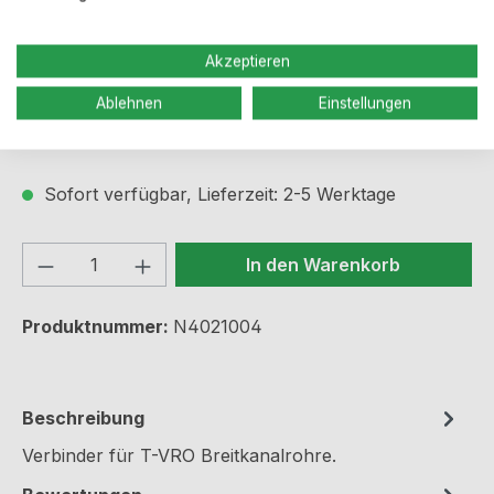
Regulärer Preis:
10,50 €
Akzeptieren
Ablehnen
Einstellungen
Preise inkl. MwSt. zzgl. Versandkosten
Sofort verfügbar, Lieferzeit: 2-5 Werktage
Produkt Anzahl: Gib den gewünschten We
In den Warenkorb
Produktnummer:
N4021004
Beschreibung
Verbinder für T-VRO Breitkanalrohre.