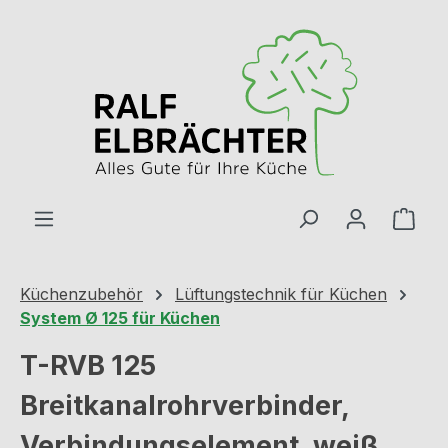
Zum Hauptinhalt springen
Ware
Küchenzubehör
Lüftungstechnik für Küchen
System Ø 125 für Küchen
T-RVB 125
Breitkanalrohrverbinder,
Verbindungselement, weiß